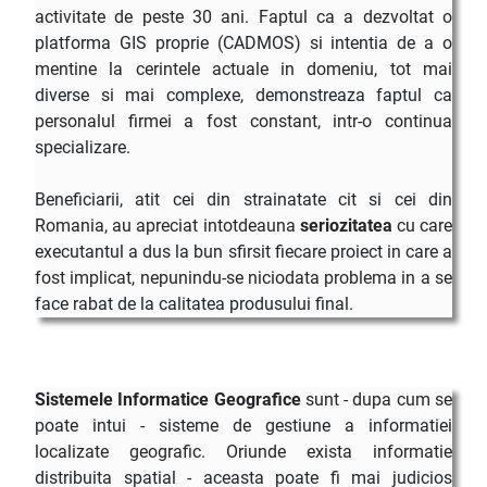
activitate de peste 30 ani. Faptul ca a dezvoltat o
platforma GIS proprie (CADMOS) si intentia de a o
mentine la cerintele actuale in domeniu, tot mai
diverse si mai complexe, demonstreaza faptul ca
personalul firmei a fost constant, intr-o continua
specializare
.
Beneficiarii, atit cei din strainatate cit si cei din
Romania, au apreciat intotdeauna
seriozitatea
cu care
executantul a dus la bun sfirsit fiecare proiect in care a
fost implicat, nepunindu-se niciodata problema in a se
face rabat de la calitatea produsului final.
Sistemele Informatice Geografice
sunt - dupa cum se
poate intui - sisteme de gestiune a informatiei
localizate geografic. Oriunde exista informatie
distribuita spatial - aceasta poate fi mai judicios