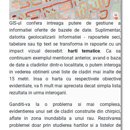
GIS-ul confera intreaga putere de gestiune a
informatiei oferite de bazele de date. Suplimentar,
datorita geolocalizarii informatiei - rapoartele seci,
tabelare sau tip text se transforma in rapoarte cu un
impact vizual deosebit:
harti tematice
. Ca sa
continuam exemplul mentionat anterior, avand o baza
de date a cladirilor dintr-o localitate, o putem interoga
in vederea obtinerii unei liste de cladiri mai inalte de
15 metri. Insa o harta cu respectivele obiective
evidentiate, va fi mult mai apreciata decat simpla lista
rezultata in urma interogarii.
Ganditi-va la o problema si mai complexa,
evidentierea unui set de cladiri construite din chirpici,
aflate in zona inundabila a unui rau. Rezolvarea
problemei doar prin studierea hartilor si a listelor de