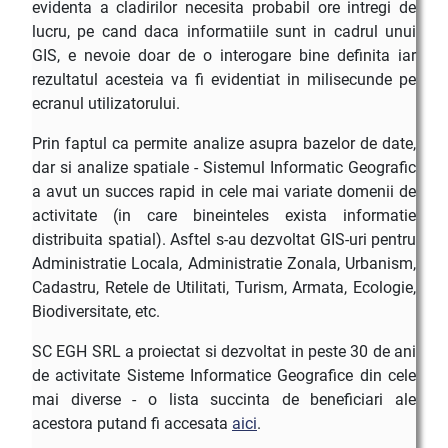
evidenta a cladirilor necesita probabil ore intregi de
lucru, pe cand daca informatiile sunt in cadrul unui
GIS, e nevoie doar de o interogare bine definita iar
rezultatul acesteia va fi evidentiat in milisecunde pe
ecranul utilizatorului.
Prin faptul ca permite analize asupra bazelor de date,
dar si analize spatiale - Sistemul Informatic Geografic
a avut un succes rapid in cele mai variate domenii de
activitate (in care bineinteles exista informatie
distribuita spatial). Asftel s-au dezvoltat GIS-uri pentru
Administratie Locala, Administratie Zonala, Urbanism,
Cadastru, Retele de Utilitati, Turism, Armata, Ecologie,
Biodiversitate, etc.
SC EGH SRL a proiectat si dezvoltat in peste 30 de ani
de activitate Sisteme Informatice Geografice din cele
mai diverse - o lista succinta de beneficiari ale
acestora putand fi accesata
aici
.